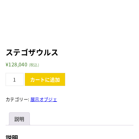
ステゴザウルス
¥
128,040
(税込)
ス
カートに追加
テ
ゴ
ザ
カテゴリー:
展示オブジェ
ウ
ル
説明
ス
個
説明